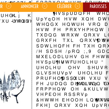
IR
ANNONCER
CÉLÉBRER
PAROISSES