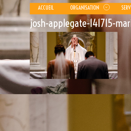
ACCUEIL
ORGANISATION
SERV
josh-applegate-141715-mar