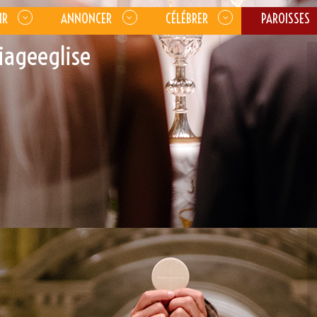
IR
ANNONCER
CÉLÉBRER
PAROISSES
iageeglise