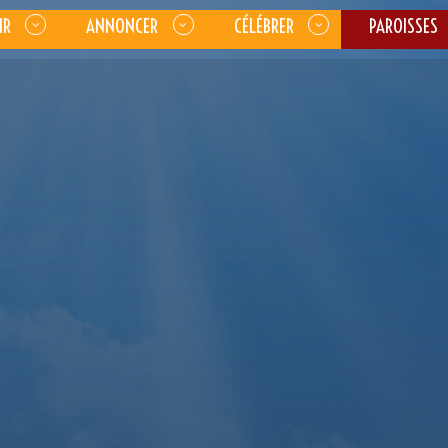
IR
ANNONCER
CÉLÉBRER
PAROISSES