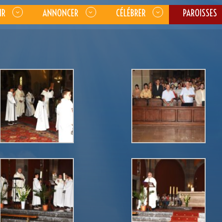
IR
ANNONCER
CÉLÉBRER
PAROISSES