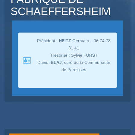
SCHAEFFERSHEIM
Président :
HEITZ
Germain – 06 74 78
31 41
Trésorier : Sylvie
FURST
Daniel
BLAJ
, curé de la Communauté
de Paroisses