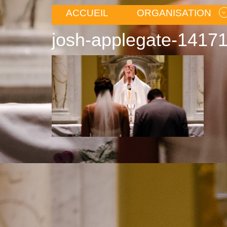
ACCUEIL
ORGANISATION
josh-applegate-14171