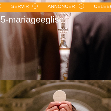
SERVIR
ANNONCER
CÉLÉB
5-mariageeglise