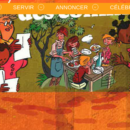
SERVIR
ANNONCER
CÉLÉB