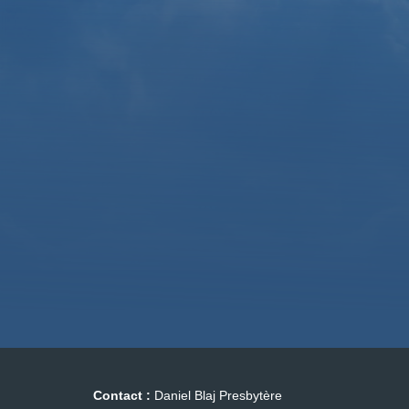
Contact :
Daniel Blaj Presbytère