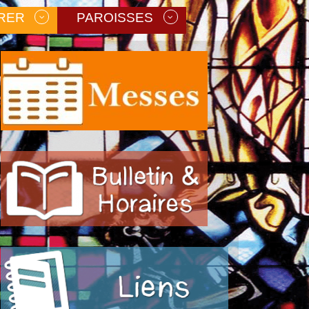
RER
PAROISSES