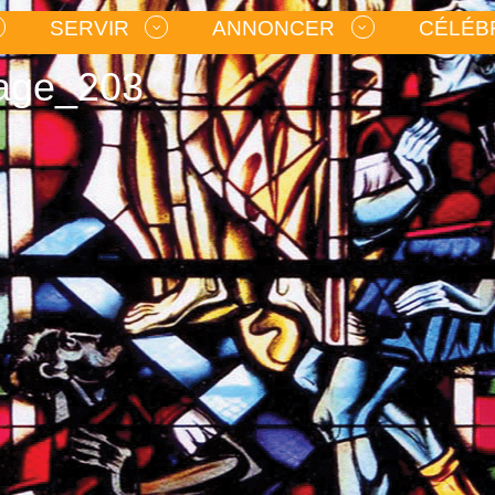
SERVIR
ANNONCER
CÉLÉB
mage_203