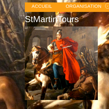
ACCUEIL
ORGANISATION
StMartinTours