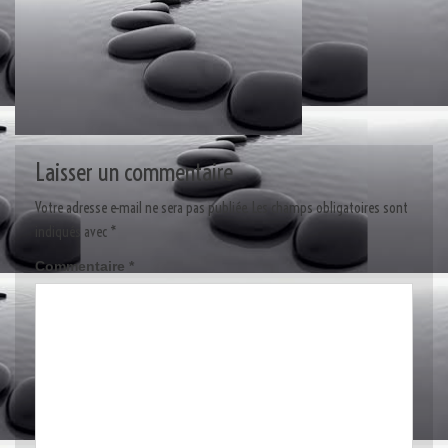
Laisser un commentaire
Votre adresse e-mail ne sera pas publiée.
Les champs obligatoires sont
indiqués avec
*
Commentaire
*