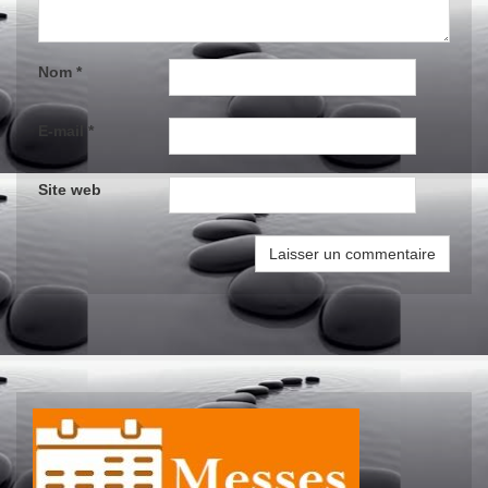
Nom
*
E-mail
*
Site web