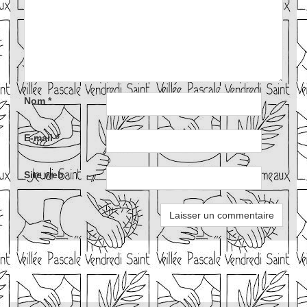
Nom
*
E-mail
*
Site web