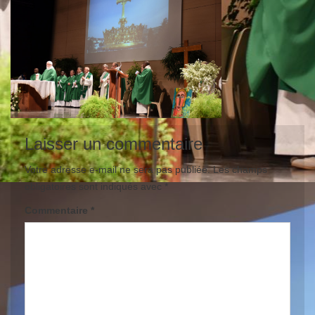
Laisser un commentaire
Votre adresse e-mail ne sera pas publiée.
Les champs
obligatoires sont indiqués avec
*
Commentaire
*