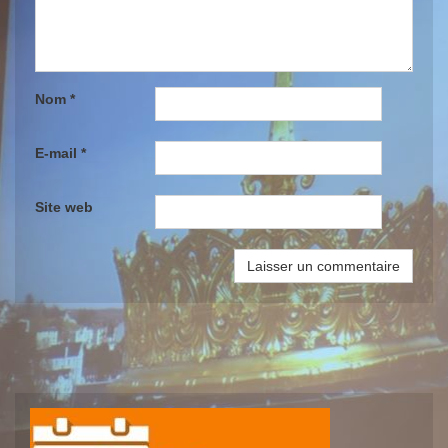
Nom
*
E-mail
*
Site web