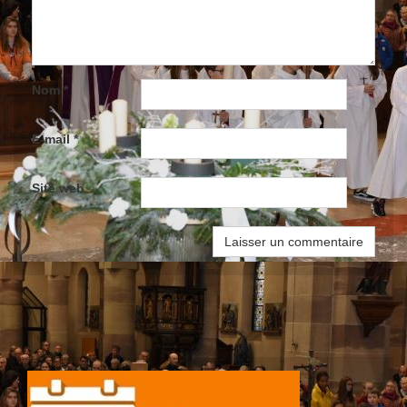
Nom
*
E-mail
*
Site web