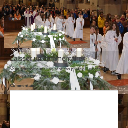
Laisser un commentaire
Votre adresse e-mail ne sera pas publiée.
Les champs
obligatoires sont indiqués avec
*
Commentaire
*