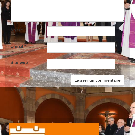
Nom
*
E-mail
*
Site web