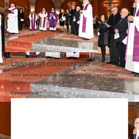
Laisser un commentaire
Votre adresse e-mail ne sera pas publiée.
Les champs
obligatoires sont indiqués avec
*
Commentaire
*