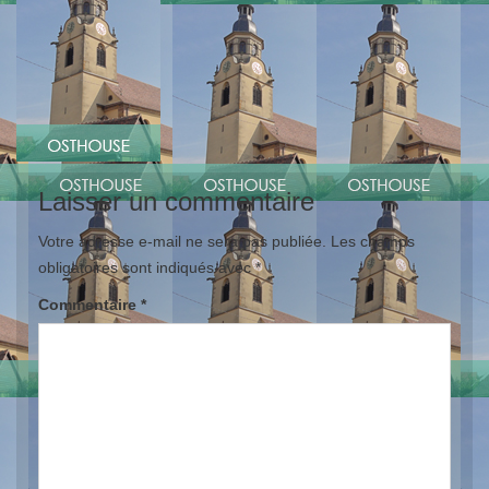
Laisser un commentaire
Votre adresse e-mail ne sera pas publiée.
Les champs
obligatoires sont indiqués avec
*
Commentaire
*