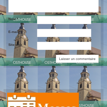
Nom
*
E-mail
*
Site web