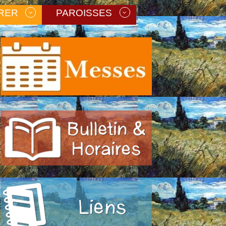
RER
PAROISSES