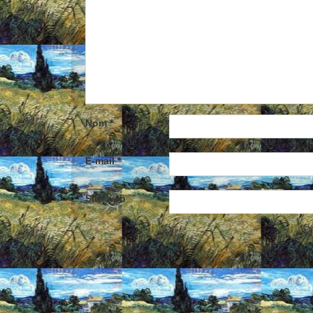
Nom
*
E-mail
*
Site web