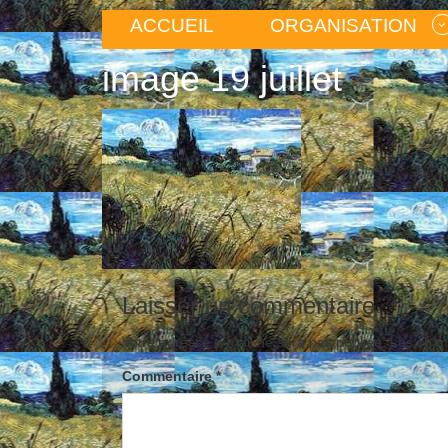
ACCUEIL
ORGANISATION
image 19 juillet
Laisser un commentaire
Votre adresse e-mail ne sera pas publiée.
Les cham
Commentaire
*