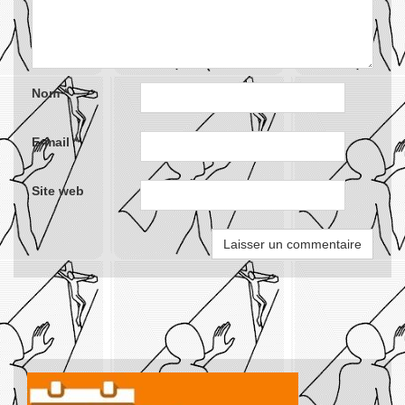
Nom
*
E-mail
*
Site web