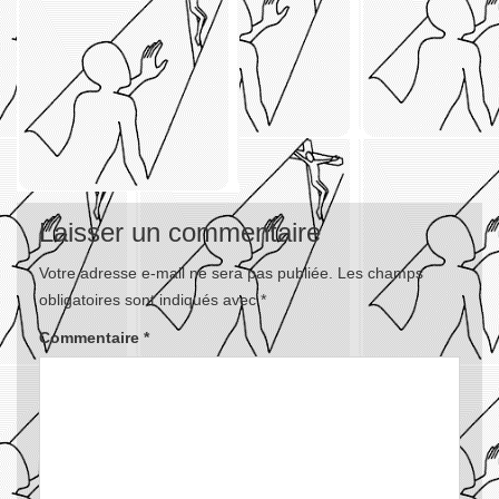
Laisser un commentaire
Votre adresse e-mail ne sera pas publiée.
Les champs
obligatoires sont indiqués avec
*
Commentaire
*